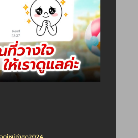
็อตใหม่ล่าสุด2024