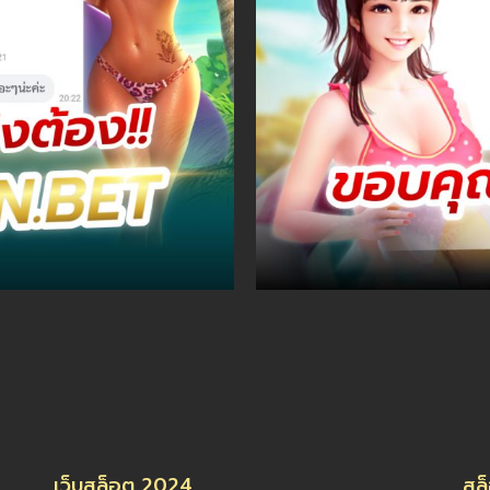
เว็บสล็อต 2024
สล