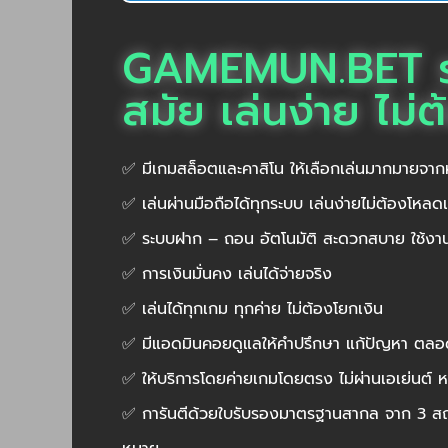
GAMEMUN.BET ร
สมัย เล่นง่าย ไม่
✅ มีเกมสล็อตและคาสิโน ให้เลือกเล่นมากมายจาก
✅ เล่นผ่านมือถือได้ทุกระบบ เล่นง่ายไม่ต้องโหล
✅ ระบบฝาก – ถอน อัตโนมัติ สะดวกสบาย ใช้งาน
✅ การเงินมั่นคง เล่นได้จ่ายจริง
✅ เล่นได้ทุกเกม ทุกค่าย ไม่ต้องโยกเงิน
✅ มีแอดมินคอยดูแลให้คำปรึกษา แก้ปัญหา ตลอด
✅ ให้บริการโดยค่ายเกมโดยตรง ไม่ผ่านเอเย่นต
✅ การันตีด้วยใบรับรองมาตรฐานสากล จาก 3 สถา