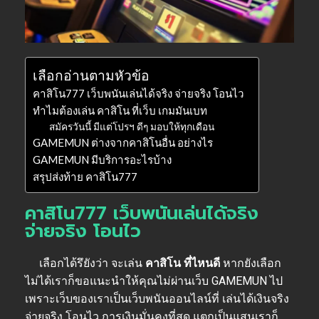
เลือกอ่านตามหัวข้อ
คาสิโน777 เว็บพนันเล่นได้จริง จ่ายจริง โอนไว
ทำไมต้องเล่น คาสิโน ที่เว็บ เกมมันเบท
สมัครวันนี้ มีแต่โปรฯ ดีๆ มอบให้ทุกเดือน
GAMEMUN ต่างจากคาสิโนอื่น อย่างไร
GAMEMUN มีบริการอะไรบ้าง
สรุปส่งท้าย คาสิโน777
คาสิโน777 เว็บพนันเล่นได้จริง
จ่ายจริง โอนไว
เลือกได้รึยังว่า จะเล่น
คาสิโน ที่ไหนดี
หากยังเลือก
ไม่ได้เราก็ขอแนะนำให้คุณไม่ผ่านเว็บ GAMEMUN ไป
เพราะเว็บของเราเป็นเว็บพนันออนไลน์ที่ เล่นได้เงินจริง
จ่ายจริง โอนไว การเงินมั่นคงที่สุด แตกเป็นแสนเราก็