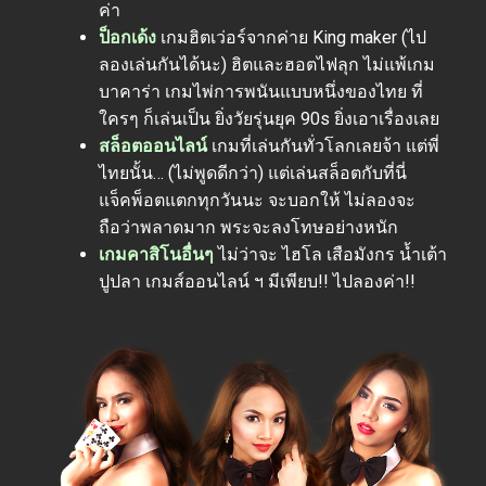
ค่า
ป็อกเด้ง
เกมฮิตเว่อร์จากค่าย King maker (ไป
ลองเล่นกันได้นะ) ฮิตและฮอตไฟลุก ไม่แพ้เกม
บาคาร่า เกมไพ่การพนันแบบหนึ่งของไทย ที่
ใครๆ ก็เล่นเป็น ยิ่งวัยรุ่นยุค 90s ยิ่งเอาเรื่องเลย
สล็อตออนไลน์
เกมที่เล่นกันทั่วโลกเลยจ้า แต่พี่
ไทยนั้น… (ไม่พูดดีกว่า) แต่เล่นสล็อตกับที่นี่
แจ็คพ็อตแตกทุกวันนะ จะบอกให้ ไม่ลองจะ
ถือว่าพลาดมาก พระจะลงโทษอย่างหนัก
เกมคาสิโนอื่นๆ
ไม่ว่าจะ ไฮโล เสือมังกร น้ำเต้า
ปูปลา เกมส์ออนไลน์ ฯ มีเพียบ!! ไปลองค่า!!