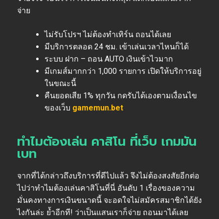
จ่าย
ไม่รับโปรฯ ไม่ต้องทำเทิร์น ถอนได้เลย
มีบริการตลอด 24 ชม. เข้าเล่นเวลาไหนก็ได้
ระบบ ฝาก – ถอน AUTO เงินเข้าไวมาก
มีเกมส์มากกว่า 1,000 รายการ เปิดให้บริการอยู่
ในขณะนี้
คืนยอดเสีย 1% ทุกวัน กดรับได้เองตามเงื่อนไข
ของเว็บ
gamemun.bet
ทำไมต้องเล่น คาสิโน ที่เว็บ เกมมัน
เบท
จากที่ได้กล่าวถึงบริการที่ดีไปแล้ว จึงไม่ต้องสงสัยอีกต่อ
ไปว่าทำไมต้องเล่นคาสิโนที่นี่ อันดับ 1 เรื่องของความ
มั่นคงทางการเงินขนาดนี้ จะอดใจไม่สมัครสมาชิกได้ยัง
ไงกันล่ะ ย้ำอีกที! ว่าเป็นแสนเราก็จ่าย ถอนมาได้เลย