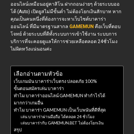
ออนไลน์เหมือนอยู่คาสิโน ฝากถอนง่ายๆ ด้วยระบบออ
โต้ (Auto) เปิดยูสไม่มีขั้นต่ำ ไม่ต้องโยกเงินสักบาท หาก
คุณเป็นคนหนึ่งที่ต้องการจะหาเว็บไซต์บาคาร่า
ออนไลน์ ที่มีมาตรฐานสากล
GAMEMUN
คือเว็บที่ตอบ
โจทย์ ด้วยระบบที่ดีทั้งระบบการเข้าใช้งาน ระบบการ
บริการที่จะคอยดูแลให้การช่วยเหลือตลอด 24ชั่วโมง
ไม่ผิดหวังแน่นอนค่ะ
เลือกอ่านตามหัวข้อ
เว็บเกมมัน บาคาร่าเว็บตรง ปลอดภัย 100%
ขั้นตอนสมัครเล่น บาคาร่า
ทำไม บาคาร่าออนไลน์ GAMEMUN ทำกำไรได้
มากกว่าเกมอื่น
ทำไม บาคาร่า GAMEMUN เป็นเว็บพนันที่ดีที่สุด
เล่น บาคาร่าผ่านมือถือ ได้ตลอด 24 ชั่วโมง
เล่นบาคาร่ากับ GAMEMUN.BET ไม่ต้องโยกเงิน
สรุป