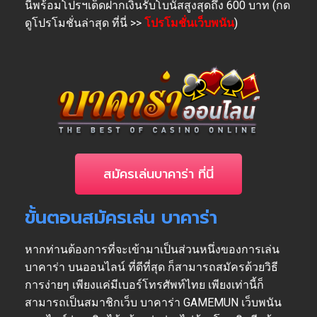
นี้พร้อมโปรฯเด็ดฝากเงินรับโบนัสสูงสุดถึง 600 บาท (กด
ดูโปรโมชั่นล่าสุด ที่นี่ >>
โปรโมชั่นเว็บพนัน
)
สมัครเล่นบาคาร่า ที่นี่
ขั้นตอนสมัครเล่น บาคาร่า
หากท่านต้องการที่จะเข้ามาเป็นส่วนหนึ่งของการเล่น
บาคาร่า บนออนไลน์ ที่ดีที่สุด ก็สามารถสมัครด้วยวิธี
การง่ายๆ เพียงแค่มีเบอร์โทรศัพท์ไทย เพียงเท่านี้ก็
สามารถเป็นสมาชิกเว็บ บาคาร่า GAMEMUN เว็บพนัน