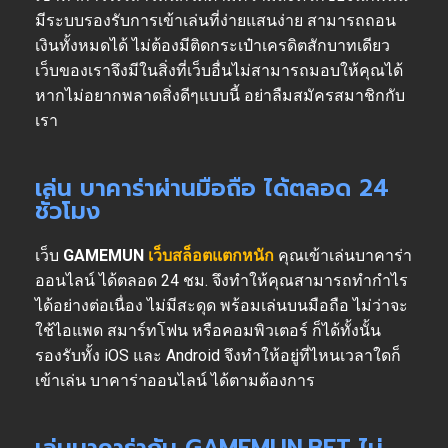
มีระบบรองรับการเข้าเล่นที่ง่ายแสนง่าย สามารถถอน
เงินทั้งหมดได้ ไม่ต้องมีติดกระเป๋าเครดิตสักบาทเดียว
เว็บของเราจึงมีในสิ่งที่เว็บอื่นไม่สามารถมอบให้คุณได้
หากไม่อยากพลาดสิ่งดีๆแบบนี้ อย่าลืมสมัครสมาชิกกับ
เรา
เล่น บาคาร่าผ่านมือถือ ได้ตลอด 24
ชั่วโมง
เว็บ
GAMEMUN
เว็บสล็อตแตกหนัก
คุณเข้าเล่นบาคาร่า
ออนไลน์ ได้ตลอด 24 ชม. จึงทำให้คุณสามารถทำกำไร
ได้อย่างต่อเนื่อง ไม่มีสะดุด พร้อมเล่นบนมือถือ ไม่ว่าจะ
ใช้ไอแพด สมาร์ทโฟน หรือคอมพิวเตอร์ ก็ได้ทั้งนั้น
รองรับทั้ง iOS และ Android จึงทำให้อยู่ที่ไหนเวลาใดก็
เข้าเล่น บาคาร่าออนไลน์ ได้ตามต้องการ