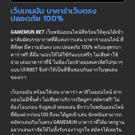
เว็บเกมมัน บาคาร่าเว็บตรง
ปลอดภัย 100%
GAMEMUN.BET
เว็บพนันออนไลน์ที่พร้อมให้คุณได้เข้า
มาสัมผัสบรรยากาศที่ดีแห่งการเล่น บาคาร่าออนไลน์ ที่
ดีที่สุด มีความมั่นคง และปลอดภัย 100% พร้อมสูตรบา
คาร่าฟรี ที่มีมามอบให้ได้ใช้กันแบบฟรีๆ ไม่เสียค่าใช้
จ่าย เล่นบาคาร่าที่นี่ ไม่ต้องโยกย้ายยอดเครดิตไปๆมาๆ
แบบ UFABET จึงทำให้เป็นที่ชื่นชอบกันมากในจุดเด่น
ของเรา
เว็บเกมมัน พร้อมให้เล่น บาคาร่า คาสิโนออนไลน์ ฝาก
ถอนไม่มีขั้นต่ำ ไม่เสียค่าบริการเปิดยูสฯ สมัครฟรี! ไม่
ต้องโอนก่อน รับยูสแล้วค่อยเล่น ดีกว่าเว็บพนันออนไลน์
ที่ต้องฝากก่อน100 ถึงจะได้ยูสเข้าเล่น นักพนันสามารถ
สมัครเล่นกับเว็บตรง GAMEMUN บาคาร่าที่ได้มาตรฐาน
อยากเล่นเราจัดให้ไม่ยั้งรับรองว่าถูกใจ สมัครได้เลยวัน