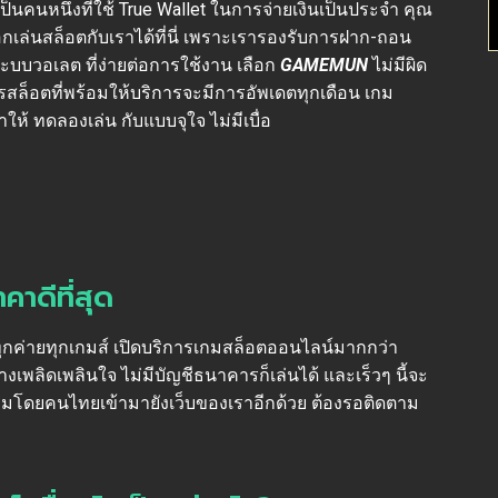
คนหนึ่งที่ใช้ True Wallet ในการจ่ายเงินเป็นประจำ คุณ
กเล่นสล็อตกับเราได้ที่นี่ เพราะเรารองรับการฝาก-ถอน
ระบบวอเลต ที่ง่ายต่อการใช้งาน เลือก
GAMEMUN
ไม่มีผิด
รสล็อตที่พร้อมให้บริการจะมีการอัพเดตทุกเดือน เกม
าให้ ทดลองเล่น กับแบบจุใจ ไม่มีเบื่อ
คาดีที่สุด
้ทุกค่ายทุกเกมส์ เปิดบริการเกมสล็อตออนไลน์มากกว่า
างเพลิดเพลินใจ ไม่มีบัญชีธนาคารก็เล่นได้ และเร็วๆ นี้จะ
เกมโดยคนไทยเข้ามายังเว็บของเราอีกด้วย ต้องรอติดตาม