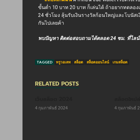
ขั้นต่ำ 10 บาท 20 บาท ก็เล่นได้ ถ้าอยากทดลอง
24 ชั่วโมง ลุ้นรับเงินรางวัลก้อนใหญ่และโบนัสเ
กันไปเลยค้า
พบปัญหา ติดต่อสอบถามได้ตลอด 24 ชม. ที่ไลน์ 
TAGGED
ทรูวอเลท
สล็อต
สล็อตออนไลน์
เกมสล็อต
RELATED POSTS
เว็บสล็อต 2024
สล็อตใหม่ล
4 กุมภาพันธ์ 2024
4 กุมภาพันธ์ 