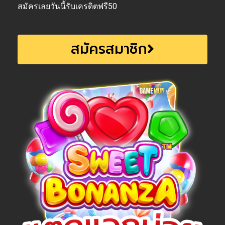
สมัครเลยวันนี้รับเครดิตฟรี50
สมัครสมาชิก