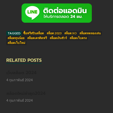
TAGGED
ซื้อฟรีสปินสล็อต
สล็อต 2023
สล็อต XO
สล็อตทดลองเล่น
สล็อตทุนน้อย
สล็อตเครดิตฟรี
สล็อตเงินชัวร์
สล็อตเว็บตรง
สล็อตเว็บใหม่
RELATED POSTS
เว็บสล็อต 2024
4 กุมภาพันธ์ 2024
สล็อตใหม่ล่าสุด2024
4 กุมภาพันธ์ 2024