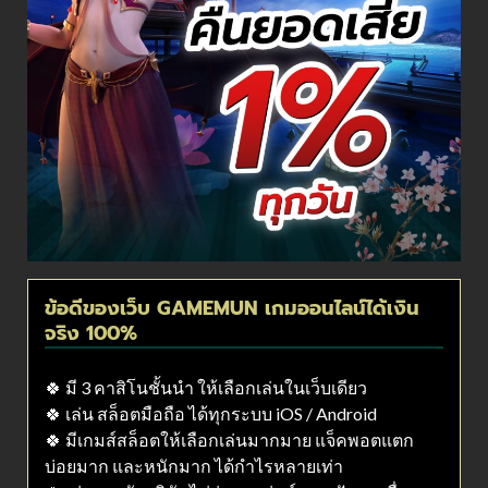
ข้อดีของเว็บ GAMEMUN เกมออนไลน์ได้เงิน
จริง 100%
🍀 มี 3 คาสิโนชั้นนำ ให้เลือกเล่นในเว็บเดียว
🍀 เล่น สล็อตมือถือ ได้ทุกระบบ iOS / Android
🍀 มีเกมส์สล็อตให้เลือกเล่นมากมาย แจ็คพอตแตก
บ่อยมาก และหนักมาก ได้กำไรหลายเท่า