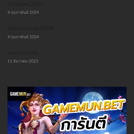
เว็บสล็อต 2024
4 กุมภาพันธ์ 2024
สล็อตใหม่ล่าสุด2024
4 กุมภาพันธ์ 2024
บาคาร่าเกมสด
11 ธันวาคม 2023