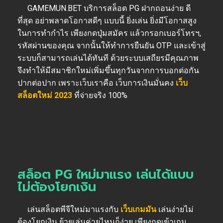
GAMEMUN.BET บริการสล็อต PG ฝากถอนง่าย ดี
ที่สุด อย่าพลาดโอกาสดีๆ แบบนี้ ยิ่งเล่น ยิ่งมีโอกาสสูง
ในการทำกำไร เพียงกดปุ่มสมัคร แล้วกรอกเบอร์โทรฯ,
รหัสผ่านของคุณ จากนั้นให้ทำการยืนยัน OTP และเข้าสู่
ระบบก็สามารถเล่นได้ทันที ด้วยระบบเสถียรมีคุณภาพ
จึงทำให้มีสมาชิกใหม่เพิ่มขึ้นทุกวันจากการบอกต่อกัน
ปากต่อปาก เพราะเว็บเราคือ เว็บการเงินมั่นคง
เว็บ
สล็อตใหม่ 2023
ที่จ่ายจริง 100%
สล็อต PG ใหม่มาแรง เล่นได้แบบ
ไม่ต้องโยกเงิน
เล่นสล็อตพีจีใหม่มาแรงกับ
เว็บเกมมัน
เล่นง่ายไม่
ต้องโยกเงิน ย้ายเล่นค่ายไหนก็ง่าย เพียงกดเข้าเกม