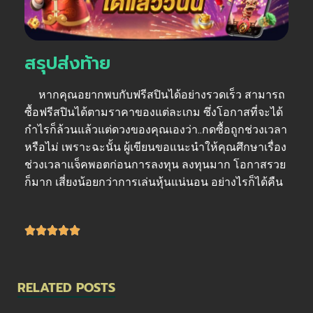
สรุปส่งท้าย
หากคุณอยากพบกับฟรีสปินได้อย่างรวดเร็ว สามารถ
ซื้อฟรีสปินได้ตามราคาของแต่ละเกม ซึ่งโอกาสที่จะได้
กำไรก็ล้วนแล้วแต่ดวงของคุณเองว่า..กดซื้อถูกช่วงเวลา
หรือไม่ เพราะฉะนั้น ผู้เขียนขอแนะนำให้คุณศึกษาเรื่อง
ช่วงเวลาแจ็คพอตก่อนการลงทุน ลงทุนมาก โอกาสรวย
ก็มาก เสี่ยงน้อยกว่าการเล่นหุ้นแน่นอน อย่างไรก็ได้คืน





RELATED POSTS