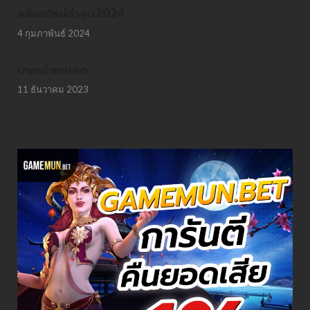
สล็อตใหม่ล่าสุด2024
4 กุมภาพันธ์ 2024
บาคาร่าเกมสด
11 ธันวาคม 2023