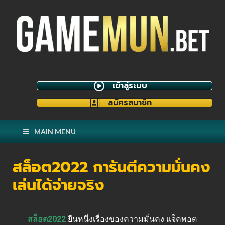
เข้าสู่ระบบ
สมัครสมาชิก
MAIN MENU
สล็อต2022 การันตีความมั่นคง
เล่นได้จ่ายจริง
สล็อต2022
ยืนหนึ่งเรื่องของความมั่นคง แจ็คพอต