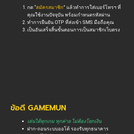
กด “
สมัครสมาชิก
” แล้วทำการใส่เบอร์โทรฯ ที่
คุณใช้งานปัจจุบัน พร้อมกำหนดรหัสผ่าน
ทำการยืนยัน OTP ที่ส่งเข้า SMS มือถือคุณ
เป็นอันเสร็จสิ้นขั้นตอนการเป็นสมาชิกเว็บตรง
ข้อดี GAMEMUN
เล่นได้ทุกเกม ทุกค่าย ไม่ต้องโยกเงิน
ฝาก-ถอนระบบออโต้ รองรับทุกธนาคาร