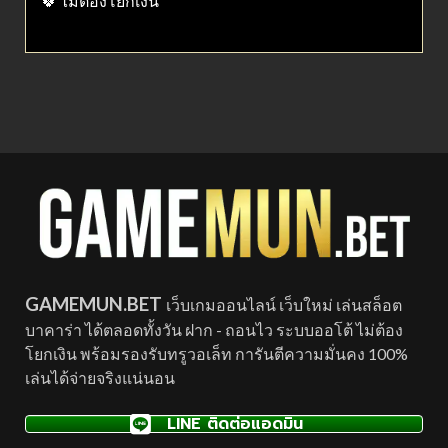
🍀 ไม่ต้องโยกเงิน
GAMEMUN.BET
เว็บเกมออนไลน์ เว็บใหม่ เล่นสล็อต
บาคาร่า ได้ตลอดทั้งวัน ฝาก - ถอนไว ระบบออโต้ ไม่ต้อง
โยกเงิน พร้อมรองรับทรูวอเล็ท การันตีความมั่นคง 100%
เล่นได้จ่ายจริงแน่นอน
LINE ติดต่อแอดมิน