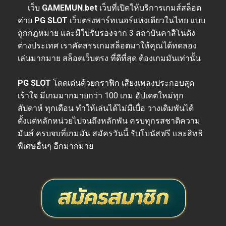
เว็บ
GAMEMUN.bet
เว็บที่เปิดให้บริการเกมส์สล็อต
ค่าย
PG SLOT
เว็บตรงพาร์ทเนอร์แห่งเดียวในไทย แบบ
ถูกกฎหมาย และมีใบรับรองจาก 3 สถาบันคาสิโนดัง
ต่างประเทศ เราคัดสรรเกมสล็อตมาให้คุณได้ทดลอง
เล่นมากมาย สล็อตเว็บตรง ที่ดีที่สุด ต้องเกมมันเท่านั้น
PG SLOT
โดดเด่นด้วยกราฟิก เสียงเพลงประกอบสุด
เร้าใจ มีเกมมากมายกว่า 100 เกม อัปเดตใหม่ทุก
สัปดาห์ ทุกเดือน ทำให้เล่นได้ไม่มีเบื่อ วางเดิมพันได้
ตั้งแต่หลักหน่วยไปจนถึงหลักพัน ครบทุกรสชาติความ
มันส์ ครบจบที่เกมมัน สมัครวันนี้ รับโบนัสฟรี และสิทธิ
พิเศษอื่นๆ อีกมากมาย