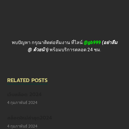
พบปัญหา กรุณาติดต่อทีมงาน ที่ไลน์
@g
b999
(อย่าลืม
@ ด้วยน้า)
พร้อมบริการตลอด 24 ชม.
RELATED POSTS
เว็บสล็อต 2024
4 กุมภาพันธ์ 2024
สล็อตใหม่ล่าสุด2024
4 กุมภาพันธ์ 2024