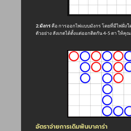
2.มังกร
คือ การออกไพ่แบบมังกร โดยที่มีไพ่ฝั่งใ
ตัวอย่าง สังเกตได้ตั้งแต่ออกติดกัน 4-5 ตา ให้คุ
อัตราจ่ายการเดิมพันบาคาร่า