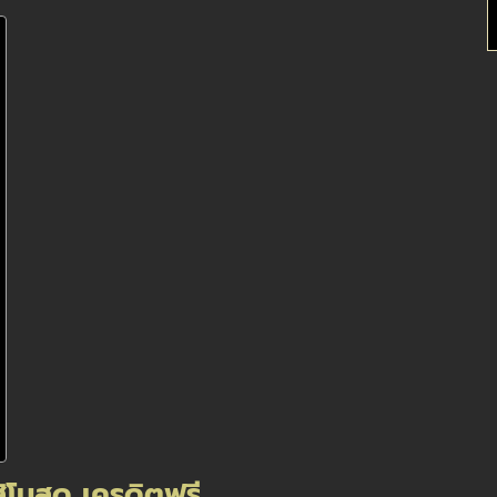
ิโนสด เครดิตฟรี