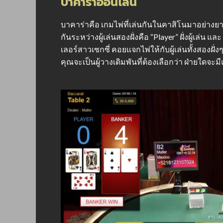
บาคาร่าออนไลน์
บาคาร่าคือ เกมไพ่ที่เล่นกันในคาสิโนมาอย่างย
กันระหว่างผู้เล่นสองฝั่งคือ “Player” ฝั่งผู้เล่น แล
เลอร์สาวเซกซี่ คอยแจกไพ่ให้กับผู้เล่นทั้งสองฝั่
คุณจะเป็นผู้วางเดิมพันที่ต้องเลือกว่า ฝ่ายใดจะม