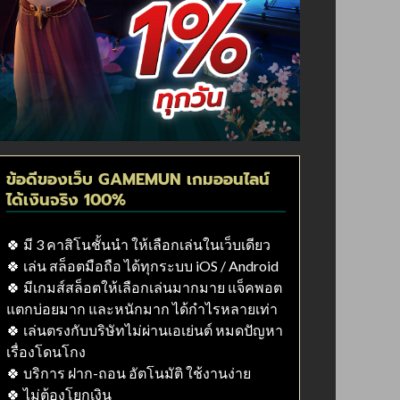
ข้อดีของเว็บ GAMEMUN เกมออนไลน์
ได้เงินจริง 100%
🍀 มี 3 คาสิโนชั้นนำ ให้เลือกเล่นในเว็บเดียว
🍀 เล่น สล็อตมือถือ ได้ทุกระบบ iOS / Android
🍀 มีเกมส์สล็อตให้เลือกเล่นมากมาย แจ็คพอต
แตกบ่อยมาก และหนักมาก ได้กำไรหลายเท่า
🍀 เล่นตรงกับบริษัทไม่ผ่านเอเย่นต์ หมดปัญหา
เรื่องโดนโกง
🍀 บริการ ฝาก-ถอน อัตโนมัติ ใช้งานง่าย
🍀 ไม่ต้องโยกเงิน