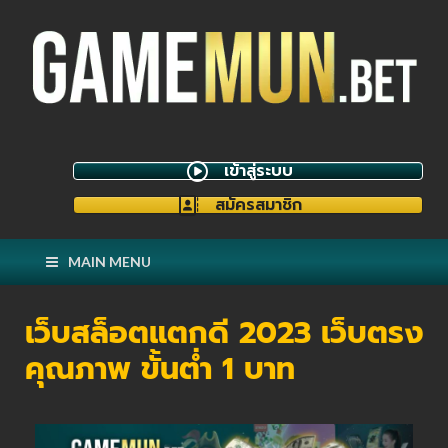
เข้าสู่ระบบ
สมัครสมาชิก
MAIN MENU
เว็บสล็อตแตกดี 2023 เว็บตรง
คุณภาพ ขั้นต่ำ 1 บาท