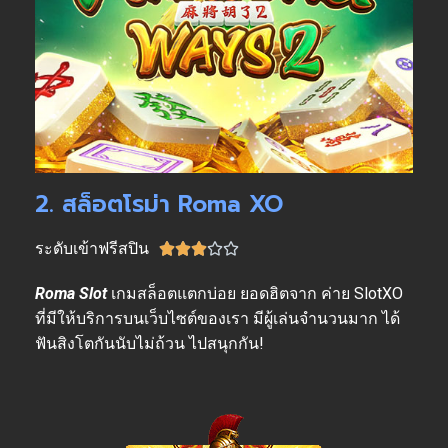
2. สล็อตโรม่า Roma XO
ระดับเข้าฟรีสปิน





Roma Slot
เกมสล็อตแตกบ่อย ยอดฮิตจาก ค่าย SlotXO
ที่มีให้บริการบนเว็บไซต์ของเรา มีผู้เล่นจำนวนมาก ได้
ฟันสิงโตกันนับไม่ถ้วน ไปสนุกกัน!