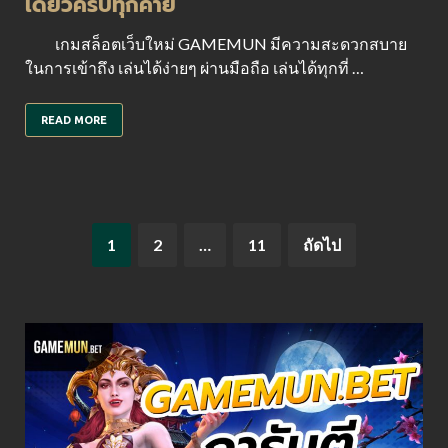
เดียวครบทุกค่าย
เกมสล็อตเว็บใหม่ GAMEMUN มีความสะดวกสบาย
ในการเข้าถึง เล่นได้ง่ายๆ ผ่านมือถือ เล่นได้ทุกที่ …
READ MORE
1
2
…
11
ถัดไป