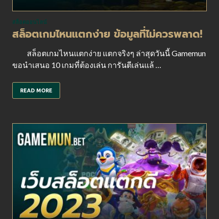
สล็อตออนไลน์
สล็อตเกมไหนแตกง่าย ข้อมูลที่ไม่ควรพลาด!
สล็อตเกมไหนแตกง่าย แตกจริงๆ ล่าสุดวันนี้ Gamemun
ขอนำเสนอ 10 เกมที่ต้องเล่น การันตีเล่นแล้ …
READ MORE