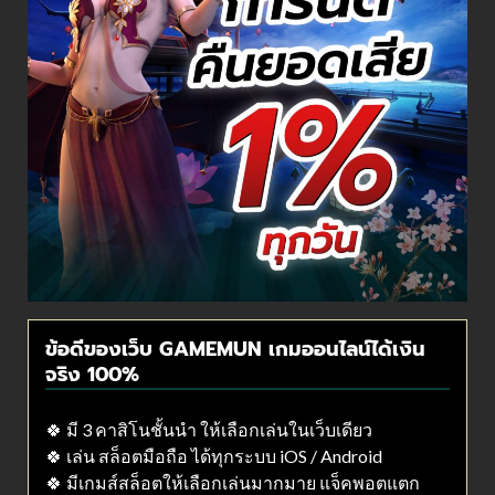
ข้อดีของเว็บ GAMEMUN เกมออนไลน์ได้เงิน
จริง 100%
🍀 มี 3 คาสิโนชั้นนำ ให้เลือกเล่นในเว็บเดียว
🍀 เล่น สล็อตมือถือ ได้ทุกระบบ iOS / Android
🍀 มีเกมส์สล็อตให้เลือกเล่นมากมาย แจ็คพอตแตก