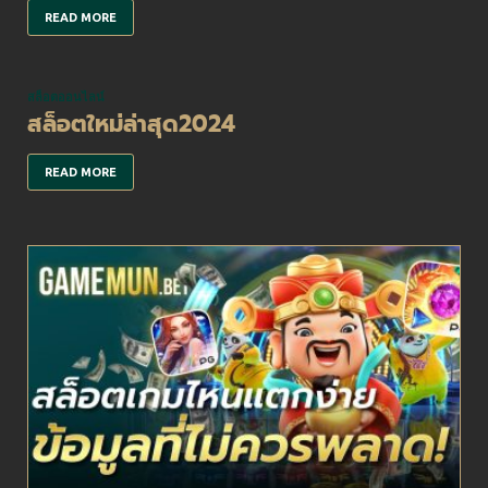
READ MORE
สล็อตออนไลน์
สล็อตใหม่ล่าสุด2024
READ MORE