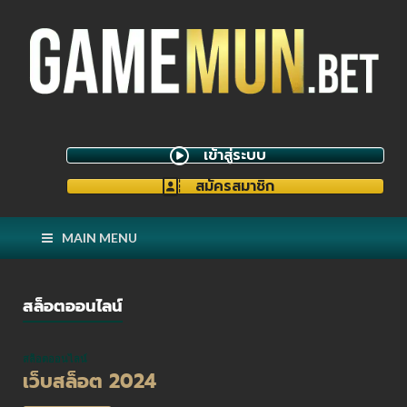
เข้าสู่ระบบ
สมัครสมาชิก
MAIN MENU
สล็อตออนไลน์
สล็อตออนไลน์
เว็บสล็อต 2024