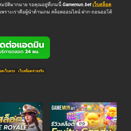
มบัติมากมาย รอคุณอยู่ที่เกมนี้
Gamemun.bet
เว็บสล็อต
ง เพราะเราคือผู้นำด้านเกม สล็อตออนไลน์ ฝาก-ถอนออโต้
อตเว็บตรง
เว็บสล็อตจ่ายจริง