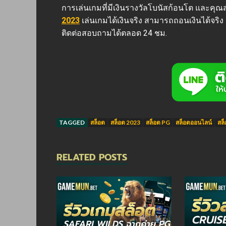
การเล่นเกมที่มีเงินรางวัลโบนัสก้อนโต และคุณส
2023
เล่นเกมได้เงินจริง สามารถถอนเงินได้จริ
ติดต่อสอบถามได้ตลอด 24 ชม.
TAGGED
สล็อต
สล็อต 2023
สล็อต PG
สล็อตออนไลน์
สล็
RELATED POSTS