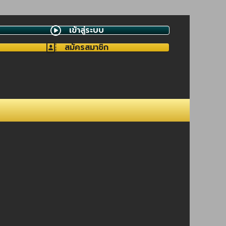
เข้าสู่ระบบ
สมัครสมาชิก