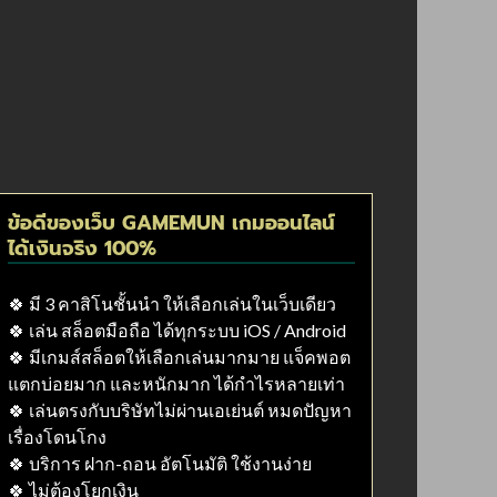
ข้อดีของเว็บ GAMEMUN เกมออนไลน์
ได้เงินจริง 100%
🍀 มี 3 คาสิโนชั้นนำ ให้เลือกเล่นในเว็บเดียว
🍀 เล่น สล็อตมือถือ ได้ทุกระบบ iOS / Android
🍀 มีเกมส์สล็อตให้เลือกเล่นมากมาย แจ็คพอต
แตกบ่อยมาก และหนักมาก ได้กำไรหลายเท่า
🍀 เล่นตรงกับบริษัทไม่ผ่านเอเย่นต์ หมดปัญหา
เรื่องโดนโกง
🍀 บริการ ฝาก-ถอน อัตโนมัติ ใช้งานง่าย
🍀 ไม่ต้องโยกเงิน