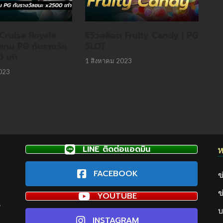
 Cruise Royale
รีวิวสล็อต Fruity Candy | PG
ยเกม PG กับรางวัล
SLOT
 เท่า
1 สิงหาคม 2023
023
LINE ติดต่อแอดมิน
ห
FACEBOOK
ข
ข
YOUTUBE
น
บ
INSTAGRAM