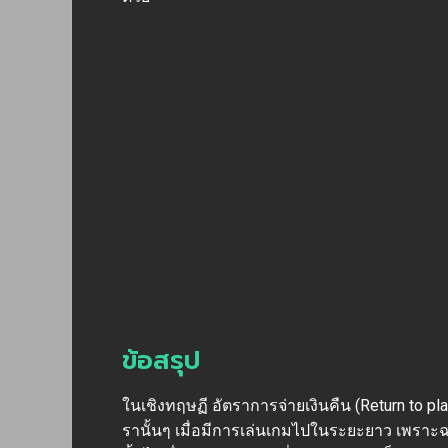
ข้อสรุป
ในเชิงทฤษฏี อัตราการจ่ายเงินคืน (Return to 
รานั้นๆ เมื่อมีการเล่นเกมไปในระยะยาว เพราะฉะนั