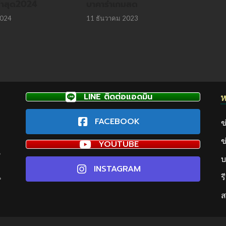
่าสุด2024
บาคาร่าเกมสด
2024
11 ธันวาคม 2023
LINE ติดต่อแอดมิน
ห
FACEBOOK
ข
ข
YOUTUBE
น
บ
INSTAGRAM
น
ร
ส