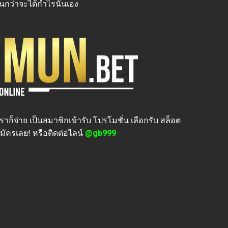
จนกว่าจะได้กำไรนั่นเอง
าก็จ่าย เป็นสมาชิกเข้ารับ โปรโมชั่น เลือกรับ สล็อต
สมัครเลย! หรือติดต่อไลน์
@gb999