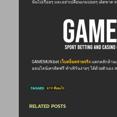
นั้นไปเรื่อยๆ และอย่าเปลี่ยนเกมบ่อยๆ เด็ดขาด 
GAMEMUN.bet
เว็บสล็อตจ่ายจริง
แตกหลักล้านเร
ออนไลน์เครดิตฟรี ทำเทิร์นง่ายๆ ได้ด้วยตัวเอง 
TAGGED
RTP คืออะไร
RELATED POSTS