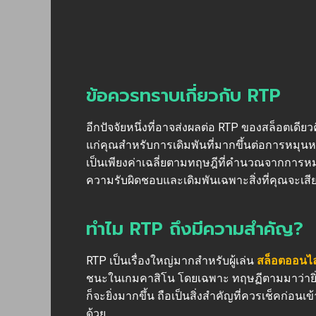
ข้อควรทราบเกี่ยวกับ RTP
อีกปัจจัยหนึ่งที่อาจส่งผลต่อ RTP ของสล็อตเดียว
แก่คุณสำหรับการเดิมพันที่มากขึ้นต่อการหมุนหรือ
เป็นเพียงค่าเฉลี่ยตามทฤษฎีที่คำนวณจากการหมุน
ความรับผิดชอบและเดิมพันเฉพาะสิ่งที่คุณจะเสี
ทำไม RTP ถึงมีความสำคัญ?
RTP เป็นเรื่องใหญ่มากสำหรับผู้เล่น
สล็อตออนไล
ชนะในเกมคาสิโน โดยเฉพาะ ทฤษฏีตามมาว่ายิ่ง
ก็จะยิ่งมากขึ้น ถือเป็นสิ่งสำคัญที่ควรเช็คก่อนเ
ด้วย