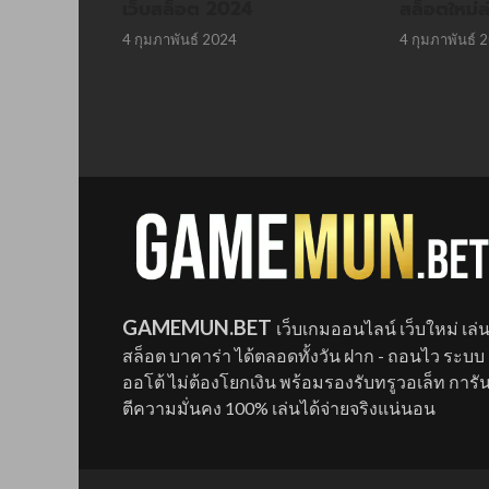
เว็บสล็อต 2024
สล็อตใหม่ล
4 กุมภาพันธ์ 2024
4 กุมภาพันธ์ 
GAMEMUN.BET
เว็บเกมออนไลน์ เว็บใหม่ เล่
สล็อต บาคาร่า ได้ตลอดทั้งวัน ฝาก - ถอนไว ระบบ
ออโต้ ไม่ต้องโยกเงิน พร้อมรองรับทรูวอเล็ท การั
ตีความมั่นคง 100% เล่นได้จ่ายจริงแน่นอน