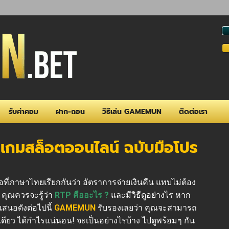
รับค่าคอม
ฝาก-ถอน
วิธีเล่น GAMEMUN
ติดต่อเรา
นเกมสล็อตออนไลน์ ฉบับมือโปร
ือที่ภาษาไทยเรียกกันว่า อัตราการจ่ายเงินคืน แทบไม่ต้อง
 คุณควรจะรู้ว่า
RTP คืออะไร ?
และมีวิธีดูอย่างไร หาก
สนอดังต่อไปนี้
GAMEMUN
รับรองเลยว่า คุณจะสามารถ
เดียว ได้กำไรแน่นอน! จะเป็นอย่างไรบ้าง ไปดูพร้อมๆ กัน