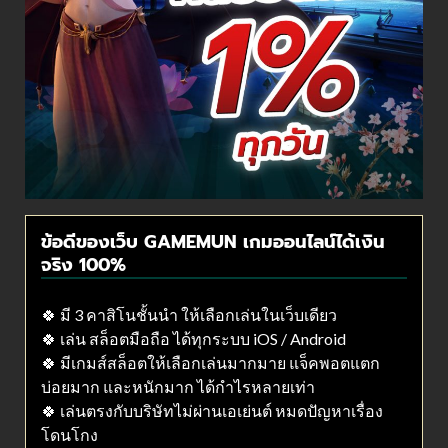
ข้อดีของเว็บ GAMEMUN เกมออนไลน์ได้เงิน
จริง 100%
🍀 มี 3 คาสิโนชั้นนำ ให้เลือกเล่นในเว็บเดียว
🍀 เล่น สล็อตมือถือ ได้ทุกระบบ iOS / Android
🍀 มีเกมส์สล็อตให้เลือกเล่นมากมาย แจ็คพอตแตก
บ่อยมาก และหนักมาก ได้กำไรหลายเท่า
🍀 เล่นตรงกับบริษัทไม่ผ่านเอเย่นต์ หมดปัญหาเรื่อง
โดนโกง