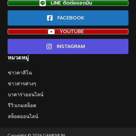
LINE ติดต่อแอดมิน
FACEBOOK
YOUTUBE
INSTAGRAM
หมวดหมู่
ข่าวคาสิโน
ข่าวสารต่างๆ
บาคาร่าออนไลน์
รีวิวเกมสล็อต
สล็อตออนไลน์
Copyright © 2026 GAMEMUN.