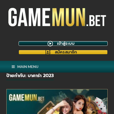
เข้าสู่ระบบ
สมัครสมาชิก
MAIN MENU
ป้ายกำกับ:
บาคาร่า 2023