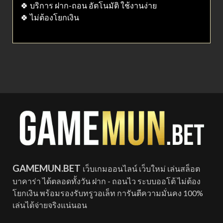
🍀 บริการ ฝาก-ถอน อัตโนมัติ ใช้งานง่าย
🍀 ไม่ต้องโยกเงิน
GAMEMUN.BET
เว็บเกมออนไลน์ เว็บใหม่ เล่นสล็อต
บาคาร่า ได้ตลอดทั้งวัน ฝาก - ถอนไว ระบบออโต้ ไม่ต้อง
โยกเงิน พร้อมรองรับทรูวอเล็ท การันตีความมั่นคง 100%
เล่นได้จ่ายจริงแน่นอน