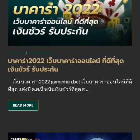
ข่าวคาสิโน
/
บาคาร่าออนไลน์
บาคาร่า2022 เว็บบาคาร่าออนไลน์ ที่ดีที่สุด
เงินชัวร์ รับประกัน
เว็บ บาคาร่า2022 gamemun.bet เว็บบาคาร่าออนไลน์ที่ดี
ที่สุด แห่งปี ค.ศ.นี้ พนันเงินชัวร์ที่สุด ส …
READ MORE