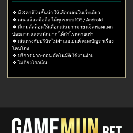
🍀 มี 3 คาสิโนชั้นนำ ให้เลือกเล่นในเว็บเดียว
🍀 เล่น สล็อตมือถือ ได้ทุกระบบ iOS / Android
🍀 มีเกมส์สล็อตให้เลือกเล่นมากมาย แจ็คพอตแตก
บ่อยมาก และหนักมาก ได้กำไรหลายเท่า
🍀 เล่นตรงกับบริษัทไม่ผ่านเอเย่นต์ หมดปัญหาเรื่อง
โดนโกง
🍀 บริการ ฝาก-ถอน อัตโนมัติ ใช้งานง่าย
🍀 ไม่ต้องโยกเงิน