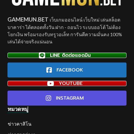
GAMEMUN.BET
เว็บเกมออนไลน์ เว็บใหม่ เล่นสล็อต
บาคาร่า ได้ตลอดทั้งวัน ฝาก - ถอนไว ระบบออโต้ ไม่ต้อง
โยกเงิน พร้อมรองรับทรูวอเล็ท การันตีความมั่นคง 100%
เล่นได้จ่ายจริงแน่นอน
LINE ติดต่อแอดมิน
FACEBOOK
YOUTUBE
INSTAGRAM
หมวดหมู่
ข่าวคาสิโน