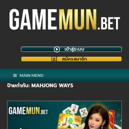
เข้าสู่ระบบ
สมัครสมาชิก
MAIN MENU
ป้ายกำกับ:
MAHJONG WAYS