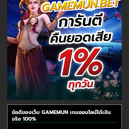
ข้อดีของเว็บ GAMEMUN เกมออนไลน์ได้เงิน
จริง 100%